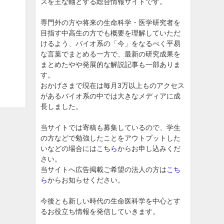
スを主な軸とする総合情報サイトです。
専門外の方や将来の生命科学・医学研究者を
目指す中高生の方でも概要を理解していただ
けるよう、バイオ系の「今」をなるべく平易
な言葉でまとめる一方で、最新の研究成果を
まとめたやや発展的な解説記事も一部ありま
す。
おかげさまで現在は毎月3万以上ものアクセス
があるバイオ系の中では大きなメディアに成
長しました。
当サイトでは寄稿も募集しているので、学生
の方などで勉強したことをアウトプットした
いなどの場合には
こちら
からお申し込みくだ
さい。
当サイトへ広告掲載ご希望の法人の方は
こち
ら
からお知らせください。
今後とも新しい時代の生命医科学を中心とす
るお役立ち情報を発信していきます。