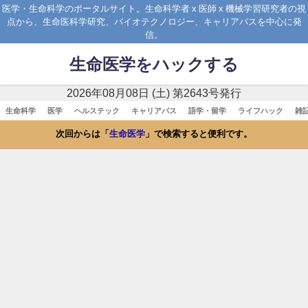
医学・生命科学のポータルサイト。生命科学者 x 医師 x 機械学習研究者の視
点から、生命医科学研究、バイオテクノロジー、キャリアパスを中心に発
信。
生命医学をハックする
2026年08月08日 (土) 第2643号発行
生命科学
医学
ヘルステック
キャリアパス
語学・留学
ライフハック
雑
次回からは「
生命医学
」で検索すると便利です。