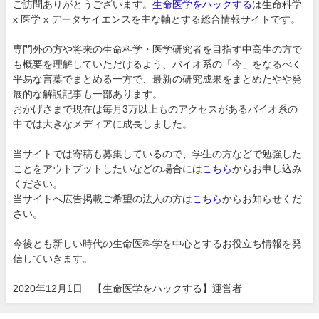
ご訪問ありがとうございます。
生命医学をハックする
は生命科学
x 医学 x データサイエンスを主な軸とする総合情報サイトです。
専門外の方や将来の生命科学・医学研究者を目指す中高生の方で
も概要を理解していただけるよう、バイオ系の「今」をなるべく
平易な言葉でまとめる一方で、最新の研究成果をまとめたやや発
展的な解説記事も一部あります。
おかげさまで現在は毎月3万以上ものアクセスがあるバイオ系の
中では大きなメディアに成長しました。
当サイトでは寄稿も募集しているので、学生の方などで勉強した
ことをアウトプットしたいなどの場合には
こちら
からお申し込み
ください。
当サイトへ広告掲載ご希望の法人の方は
こちら
からお知らせくだ
さい。
今後とも新しい時代の生命医科学を中心とするお役立ち情報を発
信していきます。
2020年12月1日 【生命医学をハックする】運営者