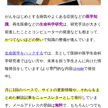
がんをはじめとする病気やよくある症状などの
医学知
識
、再生医療などの
生命科学研究
は、研究手法が大きく
前進したこととコンピューターの発達なども相まって、
かつてないほどの勢い
で知識の整備が進んでいます。
生命医学をハックする
では、主として医師や医学生命科
学研究者ではない方や、未来を担う学生さんに向けた情
報発信をしています (より専門的な内容は
note
で発信
中)。
月に1回のペースで、サイトの更新情報や、それらをま
とめた解説記事をニュースレターとして発行
していま
す。メールアドレスの登録は
無料
で、もちろんいつでも