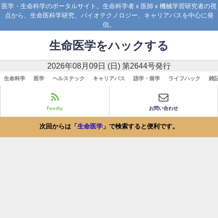
医学・生命科学のポータルサイト。生命科学者 x 医師 x 機械学習研究者の視
点から、生命医科学研究、バイオテクノロジー、キャリアパスを中心に発
信。
生命医学をハックする
2026年08月09日 (日) 第2644号発行
生命科学
医学
ヘルステック
キャリアパス
語学・留学
ライフハック
雑
Feedly
お問い合わせ
次回からは「
生命医学
」で検索すると便利です。