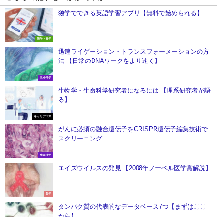
独学でできる英語学習アプリ【無料で始められる】
語学・留学
迅速ライゲーション・トランスフォーメーションの方
法 【日常のDNAワークをより速く】
生命科学
生物学・生命科学研究者になるには 【理系研究者が語
る】
キャリアパス
がんに必須の融合遺伝子をCRISPR遺伝子編集技術で
スクリーニング
生命科学
エイズウイルスの発見 【2008年ノーベル医学賞解説】
医学
タンパク質の代表的なデータベース7つ【まずはここ
から】