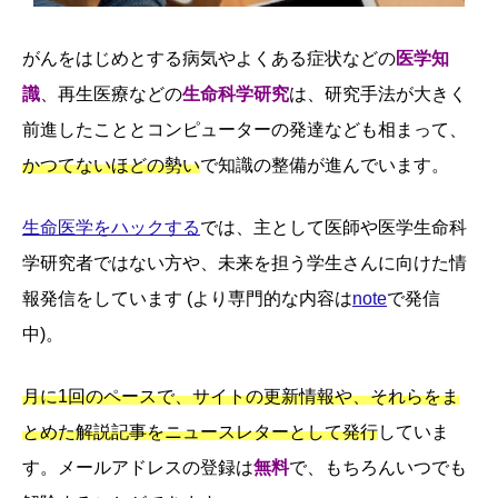
がんをはじめとする病気やよくある症状などの
医学知
識
、再生医療などの
生命科学研究
は、研究手法が大きく
前進したこととコンピューターの発達なども相まって、
かつてないほどの勢い
で知識の整備が進んでいます。
生命医学をハックする
では、主として医師や医学生命科
学研究者ではない方や、未来を担う学生さんに向けた情
報発信をしています (より専門的な内容は
note
で発信
中)。
月に1回のペースで、サイトの更新情報や、それらをま
とめた解説記事をニュースレターとして発行
していま
す。メールアドレスの登録は
無料
で、もちろんいつでも