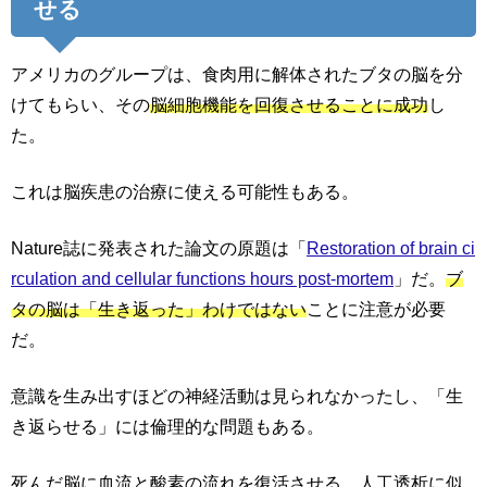
せる
アメリカのグループは、食肉用に解体されたブタの脳を分
けてもらい、その
脳細胞機能を回復させることに成功
し
た。
これは脳疾患の治療に使える可能性もある。
Nature誌に発表された論文の原題は「
Restoration of brain ci
rculation and cellular functions hours post-mortem
」だ。
ブ
タの脳は「生き返った」わけではない
ことに注意が必要
だ。
意識を生み出すほどの神経活動は見られなかったし、「生
き返らせる」には倫理的な問題もある。
死んだ脳に血流と酸素の流れを復活させる、人工透析に似