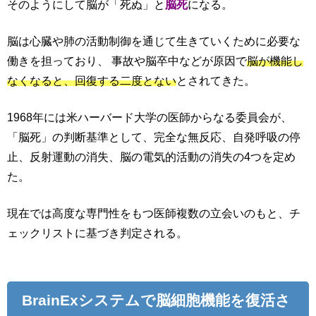
そのようにして脳が「死ぬ」と
脳死
になる。
脳は心臓や肺の活動制御を通じて生きていくために必要な
働きを担っており、 事故や脳卒中などが原因で
脳が機能し
なくなると、回復する二度とない
とされてきた。
1968年には米ハーバード大学の医師からなる委員会が、
「脳死」の判断基準として、完全な無反応、自発呼吸の停
止、反射運動の消失、脳の電気的活動の消失の4つを定め
た。
現在では高度な専門性をもつ医師複数の立会いのもと、チ
ェックリストに基づき判定される。
BrainExシステムで脳細胞機能を復活さ