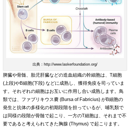
出典：http://www.laskerfoundation.org/
脾臓や骨髄、胎児肝臓などの造血組織の幹細胞は、T細胞
(上段)やB細胞(下段) などに成熟し、獲得免疫を司っていま
す。それぞれの細胞はお互いに作用し合い成熟します。鳥
類では、ファブリキウス嚢 (Bursa of Fabricius) がB細胞の
発生と抗体の多様化の初期段階を担っているが、哺乳類で
は同様の段階が骨髄で起こり、一方のT細胞は、それまで不
要であると考えられてきた胸腺 (Thymus) で起こります。