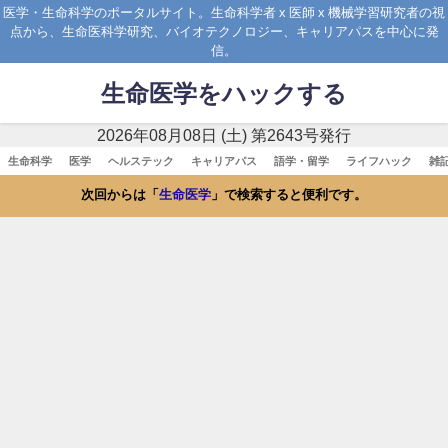
医学・生命科学のポータルサイト。生命科学者 x 医師 x 機械学習研究者の視
点から、生命医科学研究、バイオテクノロジー、キャリアパスを中心に発
信。
生命医学をハックする
2026年08月08日 (土) 第2643号発行
生命科学
医学
ヘルステック
キャリアパス
語学・留学
ライフハック
雑
次回からは「
生命医学
」で検索すると便利です。