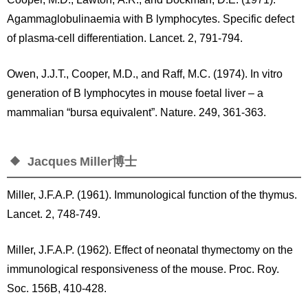
Agammaglobulinaemia with B lymphocytes. Specific defect
of plasma-cell differentiation. Lancet. 2, 791-794.
Owen, J.J.T., Cooper, M.D., and Raff, M.C. (1974). In vitro
generation of B lymphocytes in mouse foetal liver – a
mammalian “bursa equivalent”. Nature. 249, 361-363.
Jacques Miller博士
Miller, J.F.A.P. (1961). Immunological function of the thymus.
Lancet. 2, 748-749.
Miller, J.F.A.P. (1962). Effect of neonatal thymectomy on the
immunological responsiveness of the mouse. Proc. Roy.
Soc. 156B, 410-428.