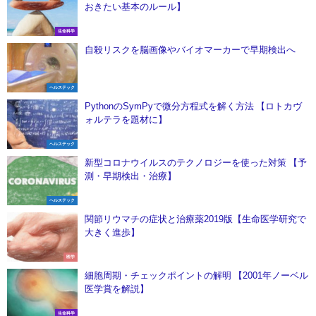
おきたい基本のルール】
生命科学
自殺リスクを脳画像やバイオマーカーで早期検出へ
ヘルステック
PythonのSymPyで微分方程式を解く方法 【ロトカヴ
ォルテラを題材に】
ヘルステック
新型コロナウイルスのテクノロジーを使った対策 【予
測・早期検出・治療】
ヘルステック
関節リウマチの症状と治療薬2019版【生命医学研究で
大きく進歩】
医学
細胞周期・チェックポイントの解明 【2001年ノーベル
医学賞を解説】
生命科学