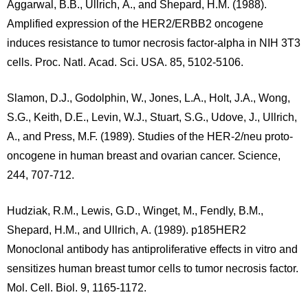
Aggarwal, B.B., Ullrich, A., and Shepard, H.M. (1988).
Amplified expression of the HER2/ERBB2 oncogene
induces resistance to tumor necrosis factor-alpha in NIH 3T3
cells. Proc. Natl. Acad. Sci. USA. 85, 5102-5106.
Slamon, D.J., Godolphin, W., Jones, L.A., Holt, J.A., Wong,
S.G., Keith, D.E., Levin, W.J., Stuart, S.G., Udove, J., Ullrich,
A., and Press, M.F. (1989). Studies of the HER-2/neu proto-
oncogene in human breast and ovarian cancer. Science,
244, 707-712.
Hudziak, R.M., Lewis, G.D., Winget, M., Fendly, B.M.,
Shepard, H.M., and Ullrich, A. (1989). p185HER2
Monoclonal antibody has antiproliferative effects in vitro and
sensitizes human breast tumor cells to tumor necrosis factor.
Mol. Cell. Biol. 9, 1165-1172.