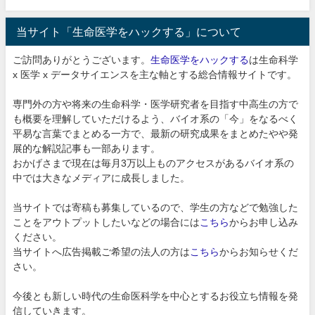
当サイト「生命医学をハックする」について
ご訪問ありがとうございます。
生命医学をハックする
は生命科学
x 医学 x データサイエンスを主な軸とする総合情報サイトです。
専門外の方や将来の生命科学・医学研究者を目指す中高生の方で
も概要を理解していただけるよう、バイオ系の「今」をなるべく
平易な言葉でまとめる一方で、最新の研究成果をまとめたやや発
展的な解説記事も一部あります。
おかげさまで現在は毎月3万以上ものアクセスがあるバイオ系の
中では大きなメディアに成長しました。
当サイトでは寄稿も募集しているので、学生の方などで勉強した
ことをアウトプットしたいなどの場合には
こちら
からお申し込み
ください。
当サイトへ広告掲載ご希望の法人の方は
こちら
からお知らせくだ
さい。
今後とも新しい時代の生命医科学を中心とするお役立ち情報を発
信していきます。