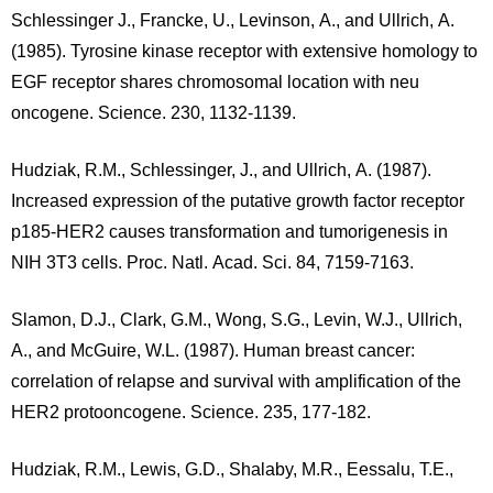
Schlessinger J., Francke, U., Levinson, A., and Ullrich, A.
(1985). Tyrosine kinase receptor with extensive homology to
EGF receptor shares chromosomal location with neu
oncogene. Science. 230, 1132-1139.
Hudziak, R.M., Schlessinger, J., and Ullrich, A. (1987).
Increased expression of the putative growth factor receptor
p185-HER2 causes transformation and tumorigenesis in
NIH 3T3 cells. Proc. Natl. Acad. Sci. 84, 7159-7163.
Slamon, D.J., Clark, G.M., Wong, S.G., Levin, W.J., Ullrich,
A., and McGuire, W.L. (1987). Human breast cancer:
correlation of relapse and survival with amplification of the
HER2 protooncogene. Science. 235, 177-182.
Hudziak, R.M., Lewis, G.D., Shalaby, M.R., Eessalu, T.E.,