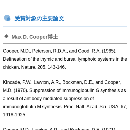
受賞対象の主要論文
Max D. Cooper博士
Cooper, M.D., Peterson, R.D.A., and Good, R.A. (1965).
Delineation of the thymic and bursal lymphoid systems in the
chicken. Nature. 205, 143-146.
Kincade, P.W., Lawton, A.R., Bockman, D.E., and Cooper,
M.D. (1970). Suppression of immunoglobulin G synthesis as
a result of antibody-mediated suppression of
immunoglobulin M synthesis. Proc. Natl. Acad. Sci. USA. 67,
1918-1925.
Cooper, M.D., Lawton, A.R., and Bockman, D.E. (1971).