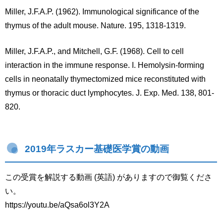
Miller, J.F.A.P. (1962). Immunological significance of the
thymus of the adult mouse. Nature. 195, 1318-1319.
Miller, J.F.A.P., and Mitchell, G.F. (1968). Cell to cell
interaction in the immune response. I. Hemolysin-forming
cells in neonatally thymectomized mice reconstituted with
thymus or thoracic duct lymphocytes. J. Exp. Med. 138, 801-
820.
2019年ラスカー基礎医学賞の動画
この受賞を解説する動画 (英語) がありますので御覧くださ
い。
https://youtu.be/aQsa6ol3Y2A