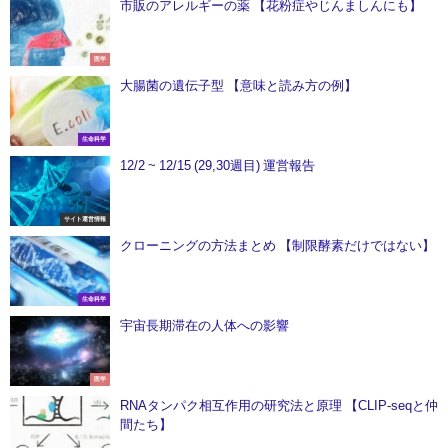
市販のアレルギーの薬 【花粉症やじんましんにも】
医学
大腸菌の遺伝子型 【意味と読み方の例】
生命科学
12/2 ~ 12/15 (29,30週目) 運営報告
サイト運営情報
クローニングの方法まとめ 【制限酵素だけではない】
生命科学
宇宙長期滞在の人体への影響
医学
RNAタンパク相互作用の研究法と原理 【CLIP-seqと仲
間たち】