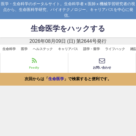
医学・生命科学のポータルサイト。生命科学者 x 医師 x 機械学習研究者の視
点から、生命医科学研究、バイオテクノロジー、キャリアパスを中心に発
信。
生命医学をハックする
2026年08月09日 (日) 第2644号発行
生命科学
医学
ヘルステック
キャリアパス
語学・留学
ライフハック
雑
Feedly
お問い合わせ
次回からは「
生命医学
」で検索すると便利です。