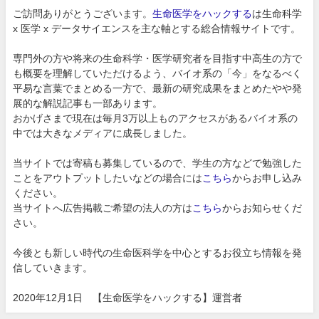
ご訪問ありがとうございます。
生命医学をハックする
は生命科学
x 医学 x データサイエンスを主な軸とする総合情報サイトです。
専門外の方や将来の生命科学・医学研究者を目指す中高生の方で
も概要を理解していただけるよう、バイオ系の「今」をなるべく
平易な言葉でまとめる一方で、最新の研究成果をまとめたやや発
展的な解説記事も一部あります。
おかげさまで現在は毎月3万以上ものアクセスがあるバイオ系の
中では大きなメディアに成長しました。
当サイトでは寄稿も募集しているので、学生の方などで勉強した
ことをアウトプットしたいなどの場合には
こちら
からお申し込み
ください。
当サイトへ広告掲載ご希望の法人の方は
こちら
からお知らせくだ
さい。
今後とも新しい時代の生命医科学を中心とするお役立ち情報を発
信していきます。
2020年12月1日 【生命医学をハックする】運営者