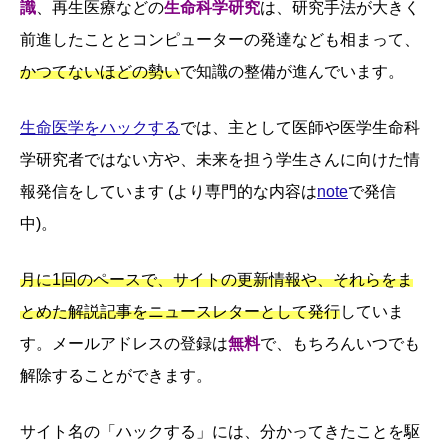
識
、再生医療などの
生命科学研究
は、研究手法が大きく
前進したこととコンピューターの発達なども相まって、
かつてないほどの勢い
で知識の整備が進んでいます。
生命医学をハックする
では、主として医師や医学生命科
学研究者ではない方や、未来を担う学生さんに向けた情
報発信をしています (より専門的な内容は
note
で発信
中)。
月に1回のペースで、サイトの更新情報や、それらをま
とめた解説記事をニュースレターとして発行
していま
す。メールアドレスの登録は
無料
で、もちろんいつでも
解除することができます。
サイト名の「ハックする」には、分かってきたことを駆