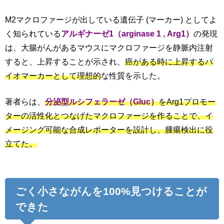
M2マクロファージが出している遺伝子 (マーカー) としてよ
く知られている
アルギナーゼ1（arginase 1 , Arg1）
の発現
は、大腸がんがあるマウスにマクロファージを静脈内注射
すると、上昇することが示され、
癌がある時に上昇するバ
イオマーカーとして理想的
な性質を示した。
著者らは、
分泌型ルシフェラーゼ（Gluc）
をArg1プロモー
ターの活性化とつなげたマクロファージを作ることで、イ
メージング可能な合成レポーターを設計し、腫瘍検出に役
立てた。
ごく小さながんを100%見つけることが
できた