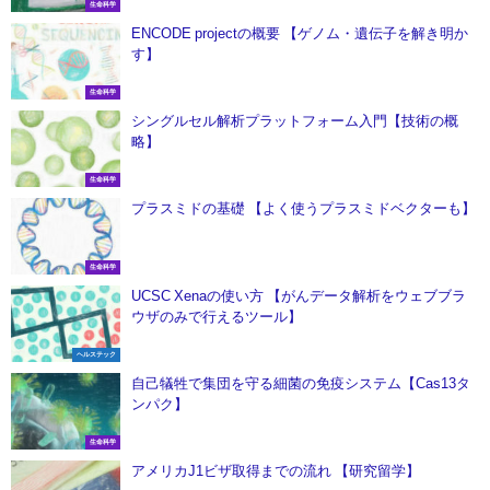
生命科学
ENCODE projectの概要 【ゲノム・遺伝子を解き明か
す】
生命科学
シングルセル解析プラットフォーム入門【技術の概
略】
生命科学
プラスミドの基礎 【よく使うプラスミドベクターも】
生命科学
UCSC Xenaの使い方 【がんデータ解析をウェブブラ
ウザのみで行えるツール】
ヘルステック
自己犠牲で集団を守る細菌の免疫システム【Cas13タ
ンパク】
生命科学
アメリカJ1ビザ取得までの流れ 【研究留学】