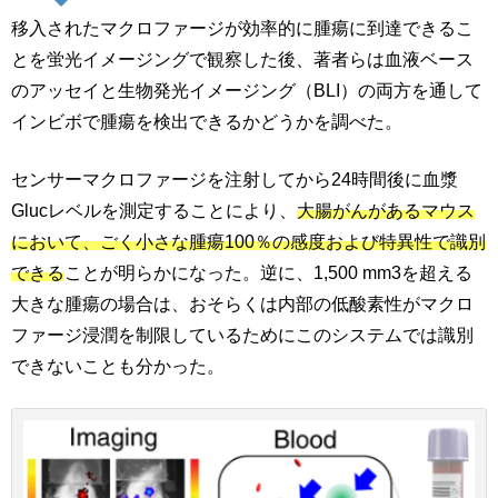
移入されたマクロファージが効率的に腫瘍に到達できるこ
とを蛍光イメージングで観察した後、著者らは血液ベース
のアッセイと生物発光イメージング（BLI）の両方を通して
インビボで腫瘍を検出できるかどうかを調べた。
センサーマクロファージを注射してから24時間後に血漿
Glucレベルを測定することにより、
大腸がんがあるマウス
において、ごく小さな腫瘍100％の感度および特異性で識別
できる
ことが明らかになった。逆に、1,500 mm3を超える
大きな腫瘍の場合は、おそらくは内部の低酸素性がマクロ
ファージ浸潤を制限しているためにこのシステムでは識別
できないことも分かった。