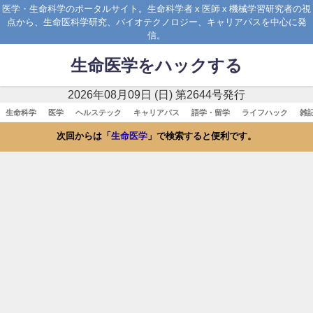
医学・生命科学のポータルサイト。生命科学者 x 医師 x 機械学習研究者の視
点から、生命医科学研究、バイオテクノロジー、キャリアパスを中心に発
信。
生命医学をハックする
2026年08月09日 (日) 第2644号発行
生命科学
医学
ヘルステック
キャリアパス
語学・留学
ライフハック
雑
次回からは「
生命医学
」で検索すると便利です。