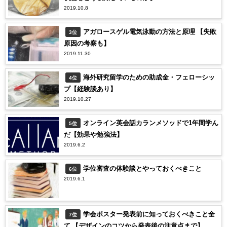
2019.10.8
アガロースゲル電気泳動の方法と原理 【失敗
3位
原因の考察も】
2019.11.30
海外研究留学のための助成金・フェローシッ
4位
プ【経験談あり】
2019.10.27
オンライン英会話カランメソッドで1年間学ん
5位
だ【効果や勉強法】
2019.6.2
学位審査の体験談とやっておくべきこと
6位
2019.6.1
学会ポスター発表前に知っておくべきこと全
7位
て 【デザインのコツから発表後の注意点まで】