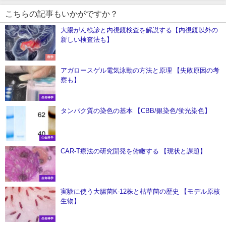
こちらの記事もいかがですか？
大腸がん検診と内視鏡検査を解説する【内視鏡以外の
新しい検査法も】
医学
アガロースゲル電気泳動の方法と原理 【失敗原因の考
察も】
生命科学
タンパク質の染色の基本 【CBB/銀染色/蛍光染色】
生命科学
CAR-T療法の研究開発を俯瞰する 【現状と課題】
生命科学
実験に使う大腸菌K-12株と枯草菌の歴史 【モデル原核
生物】
生命科学