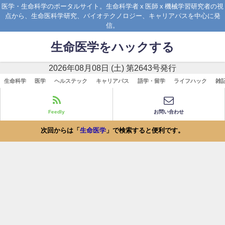
医学・生命科学のポータルサイト。生命科学者 x 医師 x 機械学習研究者の視
点から、生命医科学研究、バイオテクノロジー、キャリアパスを中心に発
信。
生命医学をハックする
2026年08月08日 (土) 第2643号発行
生命科学
医学
ヘルステック
キャリアパス
語学・留学
ライフハック
雑
Feedly
お問い合わせ
次回からは「
生命医学
」で検索すると便利です。