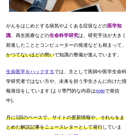
がんをはじめとする病気やよくある症状などの
医学知
識
、再生医療などの
生命科学研究
は、研究手法が大きく
前進したこととコンピューターの発達なども相まって、
かつてないほどの勢い
で知識の整備が進んでいます。
生命医学をハックする
では、主として医師や医学生命科
学研究者ではない方や、未来を担う学生さんに向けた情
報発信をしています (より専門的な内容は
note
で発信
中)。
月に1回のペースで、サイトの更新情報や、それらをま
とめた解説記事をニュースレターとして発行
していま