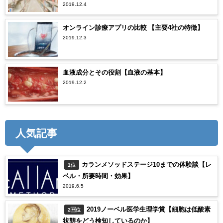
2019.12.4
オンライン診療アプリの比較 【主要4社の特徴】
2019.12.3
血液成分とその役割【血液の基本】
2019.12.2
人気記事
カランメソッドステージ10までの体験談【レ
1位
ベル・所要時間・効果】
2019.6.5
2019ノーベル医学生理学賞【細胞は低酸素
2位
状態をどう検知しているのか】