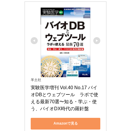
羊土社
実験医学増刊 Vol.40 No.17 バイ
オDBとウェブツール　ラボで使
える最新70選〜知る・学ぶ・使
う、バイオDX時代の羅針盤
Amazonで見る