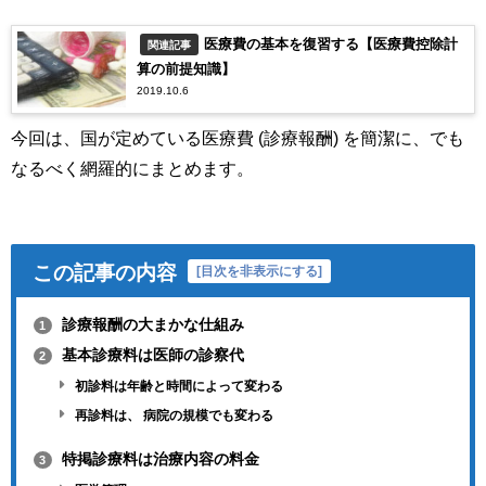
医療費の基本を復習する【医療費控除計
関連記事
算の前提知識】
2019.10.6
今回は、国が定めている医療費 (診療報酬) を簡潔に、でも
なるべく網羅的にまとめます。
この記事の内容
[
目次を非表示にする
]
診療報酬の大まかな仕組み
1
基本診療料は医師の診察代
2
初診料は年齢と時間によって変わる
再診料は、 病院の規模でも変わる
特掲診療料は治療内容の料金
3