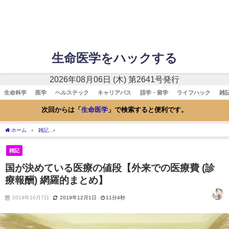
生命医学をハックする
2026年08月06日 (木) 第2641号発行
生命科学
医学
ヘルステック
キャリアパス
語学・留学
ライフハック
雑
次回からは「
生命医学
」で検索すると便利です。
ホーム
雑記
国が決めている医療の値段【外来での医療費 (診療報酬) 網羅的まとめ】
雑記
国が決めている医療の値段【外来での医療費 (診
療報酬) 網羅的まとめ】
2019年10月7日
2019年12月1日
11分4秒