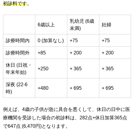
初診料です
。
乳幼児 (6歳
6歳以上
妊婦
未満)
診療時間内
0 (加算なし)
+75
+75
診療時間外
+85
+ 200
+ 200
休日 (日祝・
+250
+ 365
+ 365
年末年始)
深夜 (22-6
+480
+ 695
+ 695
時)
例えば、4歳の子供が急に具合を悪くして、休日の日中に医
療機関を受診した場合の初診料は、282点+休日加算365点
で647点 (6,470円)となります。