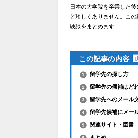
日本の大学院を卒業した後
ど珍しくありません。この記
験談をまとめます。
この記事の内容
[
留学先の探し方
1
留学先の候補はど
2
留学先へのメール
3
留学先候補にメー
4
関連サイト・図書
5
まとめ
6