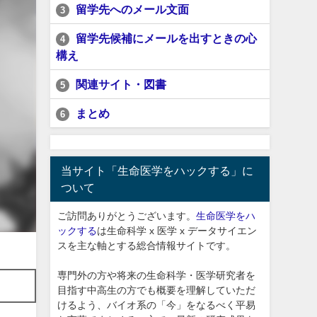
留学先へのメール文面
3
留学先候補にメールを出すときの心
4
構え
関連サイト・図書
5
まとめ
6
当サイト「生命医学をハックする」に
ついて
ご訪問ありがとうございます。
生命医学をハ
ックする
は生命科学 x 医学 x データサイエン
スを主な軸とする総合情報サイトです。
専門外の方や将来の生命科学・医学研究者を
目指す中高生の方でも概要を理解していただ
けるよう、バイオ系の「今」をなるべく平易