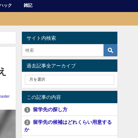
ハック
雑記
サイト内検索
過去記事全アーカイブ
え
aster
この記事の内容
留学先の探し方
1
留学先の候補はどれくらい用意する
2
か