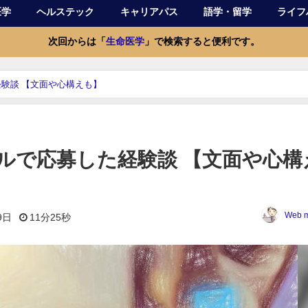
医学
ヘルステック
キャリアパス
語学・留学
ライフ
次回からは「
生命医学
」で検索すると便利です。
験談 【文面や心構えも】
ルで応募した経験談 【文面や心構
Web m
9日
11分25秒