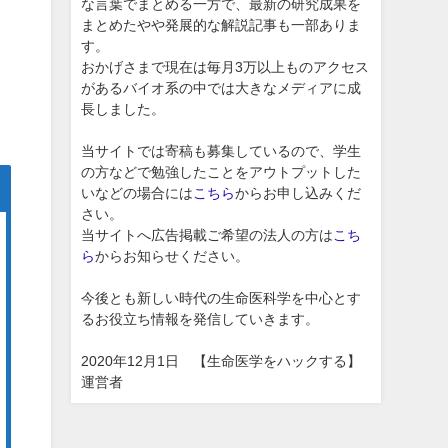
な言葉でまとめる一方で、最新の研究成果を
まとめたやや発展的な解説記事も一部ありま
す。
経
おかげさまで現在は毎月3万以上ものアクセス
があるバイオ系の中では大きなメディアに成
長しました。
当サイトでは寄稿も募集しているので、学生
の方などで勉強したことをアウトプットした
いなどの場合には
こちら
からお申し込みくだ
さい。
当サイトへ広告掲載ご希望の法人の方は
こち
ら
からお知らせください。
今後とも新しい時代の生命医科学を中心とす
るお役立ち情報を発信していきます。
2020年12月1日 【生命医学をハックする】
運営者