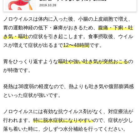
2019.10.28
ノロウイルスは体内に入った後、小腸の上皮細胞で増え、
胃の運動神経の低下・麻痺がおきるため、
腹痛・下痢・吐
き気・嘔吐
の症状を引き起こします。食事摂取後、ウイル
スが増えて症状が出るまで
12〜48時間
です。
胃をひっくり返すような
嘔吐や強い吐き気が突然おこる
の
が特徴です。
発熱は38度弱の軽度なので、熱よりも吐き気や腹部膨満感
といった症状が強いです。
ノロウイルスには有効な抗ウイルス剤がなく、対症療法が
行われます。
特に脱水症状になりやすい
ので、症状が少し
落ち着いた時に、少しずつ水分補給を行ってください。