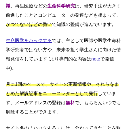
識
、再生医療などの
生命科学研究
は、研究手法が大きく
前進したこととコンピューターの発達なども相まって、
かつてないほどの勢い
で知識の整備が進んでいます。
生命医学をハックする
では、主として医師や医学生命科
学研究者ではない方や、未来を担う学生さんに向けた情
報発信をしています (より専門的な内容は
note
で発信
中)。
月に1回のペースで、サイトの更新情報や、それらをま
とめた解説記事をニュースレターとして発行
していま
す。メールアドレスの登録は
無料
で、もちろんいつでも
解除することができます。
サイト名の「ハックする」には、分かってきたことを駆