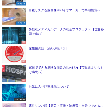
ヘルステック
自殺リスクを脳画像やバイオマーカーで早期検出へ
ヘルステック
多様なメディカルデータの統合プロジェクト 【世界各
国で進む】
医学
尿酸値の話 【高い原因7つ】
医学
家庭でできる危険な痛みの見分け方【市販薬よりもす
ぐ病院へ】
医学
お気に入り記事機能について
サイト運営情報
悪性リンパ腫【原因・症状・治療費・自分でできるこ