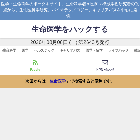
医学・生命科学のポータルサイト。生命科学者 x 医師 x 機械学習研究者の視
点から、生命医科学研究、バイオテクノロジー、キャリアパスを中心に発
信。
生命医学をハックする
2026年08月08日 (土) 第2643号発行
生命科学
医学
ヘルステック
キャリアパス
語学・留学
ライフハック
雑
Feedly
お問い合わせ
次回からは「
生命医学
」で検索すると便利です。