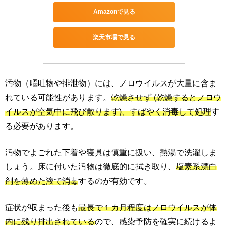
Amazonで見る
楽天市場で見る
汚物（嘔吐物や排泄物）には、ノロウイルスが大量に含ま
れている可能性があります。
乾燥させず (乾燥するとノロウ
イルスが空気中に飛び散ります)、すばやく消毒して処理
す
る必要があります。
汚物でよごれた下着や寝具は慎重に扱い、熱湯で洗濯しま
しょう。床に付いた汚物は徹底的に拭き取り、
塩素系漂白
剤を薄めた液で消毒
するのが有効です。
症状が収まった後も
最長で１カ月程度はノロウイルスが体
内に残り排出されている
ので、感染予防を確実に続けるよ