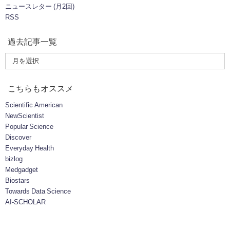
ニュースレター (月2回)
RSS
過去記事一覧
こちらもオススメ
Scientific American
NewScientist
Popular Science
Discover
Everyday Health
bizlog
Medgadget
Biostars
Towards Data Science
AI-SCHOLAR