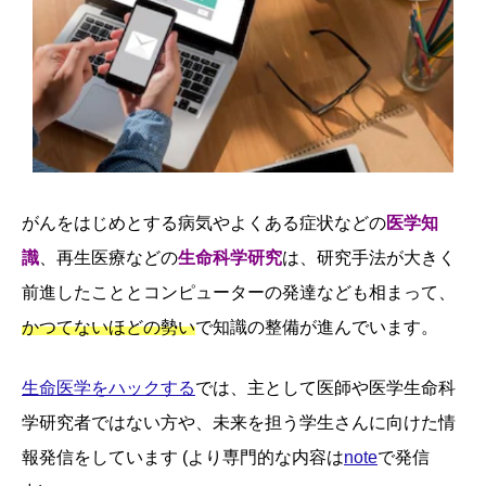
がんをはじめとする病気やよくある症状などの
医学知
識
、再生医療などの
生命科学研究
は、研究手法が大きく
前進したこととコンピューターの発達なども相まって、
かつてないほどの勢い
で知識の整備が進んでいます。
生命医学をハックする
では、主として医師や医学生命科
学研究者ではない方や、未来を担う学生さんに向けた情
報発信をしています (より専門的な内容は
note
で発信