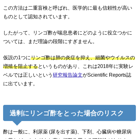
この方法は二重盲検と呼ばれ、医学的に最も信頼性が高い
ものとして認知されています。
したがって、リンゴ酢が喘息患者にどのように役立つかに
ついては、まだ理論の段階にすぎません。
仮説の1つに
リンゴ酢は肺の炎症を抑え、細菌やウイルスの
増殖を阻止する
というものがあり、これは2018年に実験レ
ベルでは正しいという
研究報告論文
がScientific Reports誌
に出ています。
過剰にリンゴ酢をとった場合のリスク
酢は一般に、利尿薬 (尿を出す薬)、下剤、心臓病や糖尿病