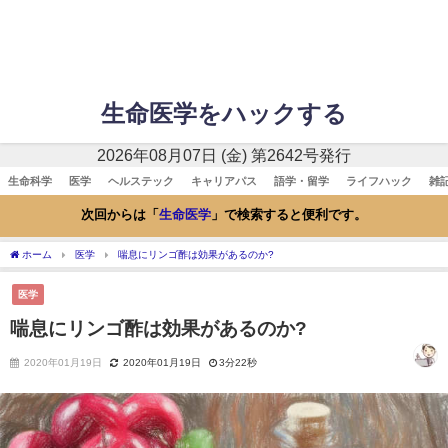
生命医学をハックする
2026年08月07日 (金) 第2642号発行
生命科学
医学
ヘルステック
キャリアパス
語学・留学
ライフハック
雑
次回からは「
生命医学
」で検索すると便利です。
ホーム
医学
喘息にリンゴ酢は効果があるのか?
医学
喘息にリンゴ酢は効果があるのか?
2020年01月19日
2020年01月19日
3分22秒