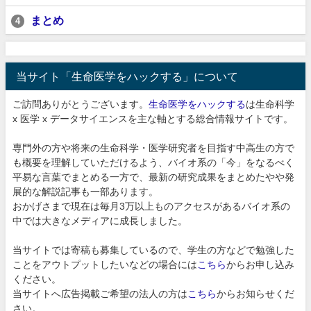
まとめ
4
当サイト「生命医学をハックする」について
ご訪問ありがとうございます。
生命医学をハックする
は生命科学
x 医学 x データサイエンスを主な軸とする総合情報サイトです。
専門外の方や将来の生命科学・医学研究者を目指す中高生の方で
も概要を理解していただけるよう、バイオ系の「今」をなるべく
平易な言葉でまとめる一方で、最新の研究成果をまとめたやや発
展的な解説記事も一部あります。
おかげさまで現在は毎月3万以上ものアクセスがあるバイオ系の
中では大きなメディアに成長しました。
当サイトでは寄稿も募集しているので、学生の方などで勉強した
ことをアウトプットしたいなどの場合には
こちら
からお申し込み
ください。
当サイトへ広告掲載ご希望の法人の方は
こちら
からお知らせくだ
さい。