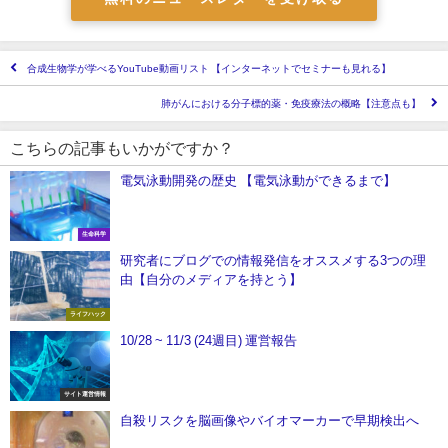
合成生物学が学べるYouTube動画リスト 【インターネットでセミナーも見れる】
肺がんにおける分子標的薬・免疫療法の概略【注意点も】
こちらの記事もいかがですか？
電気泳動開発の歴史 【電気泳動ができるまで】
生命科学
研究者にブログでの情報発信をオススメする3つの理
由【自分のメディアを持とう】
ライフハック
10/28 ~ 11/3 (24週目) 運営報告
サイト運営情報
自殺リスクを脳画像やバイオマーカーで早期検出へ