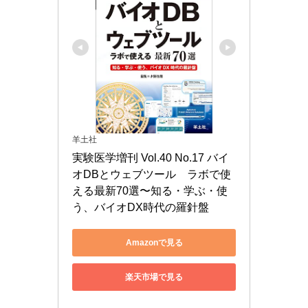
羊土社
実験医学増刊 Vol.40 No.17 バイ
オDBとウェブツール　ラボで使
える最新70選〜知る・学ぶ・使
う、バイオDX時代の羅針盤
Amazonで見る
楽天市場で見る