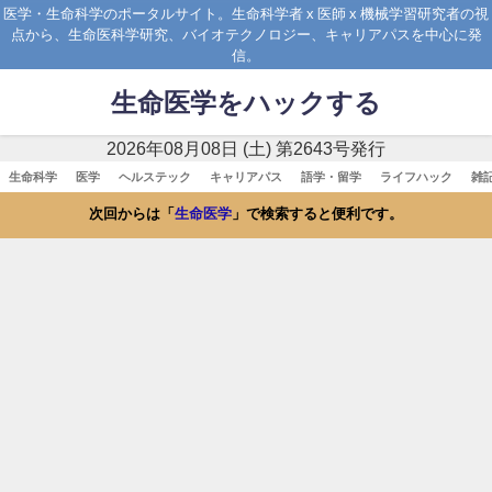
医学・生命科学のポータルサイト。生命科学者 x 医師 x 機械学習研究者の視
点から、生命医科学研究、バイオテクノロジー、キャリアパスを中心に発
信。
生命医学をハックする
2026年08月08日 (土) 第2643号発行
生命科学
医学
ヘルステック
キャリアパス
語学・留学
ライフハック
雑
次回からは「
生命医学
」で検索すると便利です。