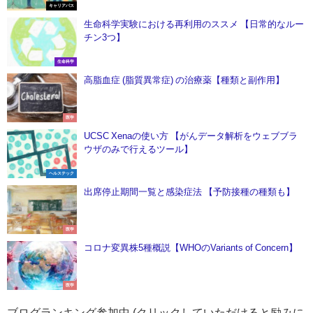
キャリアパス
生命科学実験における再利用のススメ 【日常的なルー
チン3つ】
生命科学
高脂血症 (脂質異常症) の治療薬【種類と副作用】
医学
UCSC Xenaの使い方 【がんデータ解析をウェブブラ
ウザのみで行えるツール】
ヘルステック
出席停止期間一覧と感染症法 【予防接種の種類も】
医学
コロナ変異株5種概説【WHOのVariants of Concern】
医学
ブログランキング参加中 (クリックしていただけると励みに