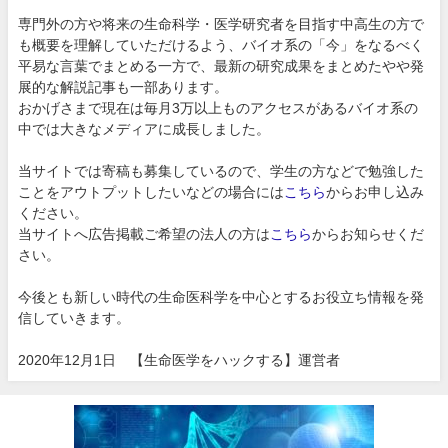
専門外の方や将来の生命科学・医学研究者を目指す中高生の方で
も概要を理解していただけるよう、バイオ系の「今」をなるべく
平易な言葉でまとめる一方で、最新の研究成果をまとめたやや発
展的な解説記事も一部あります。
おかげさまで現在は毎月3万以上ものアクセスがあるバイオ系の
中では大きなメディアに成長しました。
当サイトでは寄稿も募集しているので、学生の方などで勉強した
ことをアウトプットしたいなどの場合には
こちら
からお申し込み
ください。
当サイトへ広告掲載ご希望の法人の方は
こちら
からお知らせくだ
さい。
今後とも新しい時代の生命医科学を中心とするお役立ち情報を発
信していきます。
2020年12月1日 【生命医学をハックする】運営者