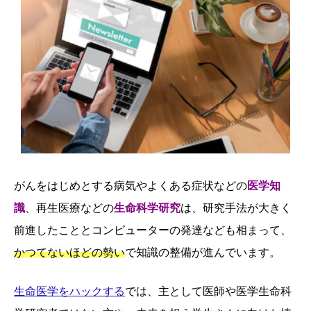
がんをはじめとする病気やよくある症状などの
医学知
識
、再生医療などの
生命科学研究
は、研究手法が大きく
前進したこととコンピューターの発達なども相まって、
かつてないほどの勢い
で知識の整備が進んでいます。
生命医学をハックする
では、主として医師や医学生命科