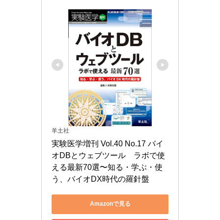
羊土社
実験医学増刊 Vol.40 No.17 バイ
オDBとウェブツール　ラボで使
える最新70選〜知る・学ぶ・使
う、バイオDX時代の羅針盤
Amazonで見る