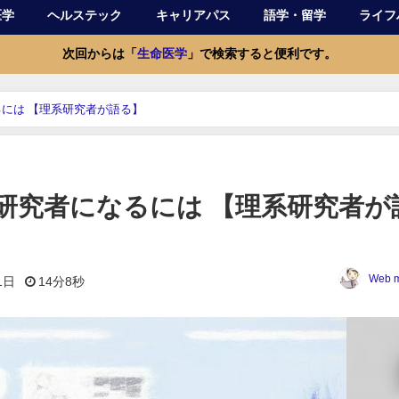
医学
ヘルステック
キャリアパス
語学・留学
ライフ
次回からは「
生命医学
」で検索すると便利です。
には 【理系研究者が語る】
研究者になるには 【理系研究者が
Web m
1日
14分8秒