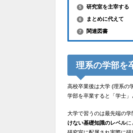
研究室を主宰する
5
まとめに代えて
6
関連図書
7
理系の学部を
高校卒業後は大学 (理系
学部を卒業すると「学士」
大学で習うのは最先端の学
けない基礎知識のレベル
に
研究室に配属され実際に研