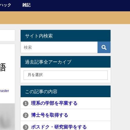
ハック
雑記
サイト内検索
過去記事全アーカイブ
語
aster
この記事の内容
理系の学部を卒業する
1
博士号を取得する
2
ポスドク・研究留学をする
3