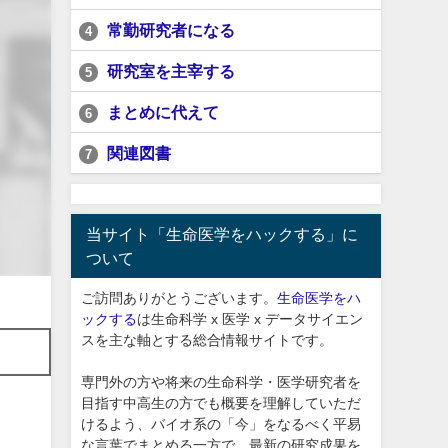
常勤研究者になる
4
研究室を主宰する
5
まとめに代えて
6
関連図書
7
当サイト「生命医学をハックする」に
ついて
ご訪問ありがとうございます。
生命医学をハ
ックする
は生命科学 x 医学 x データサイエン
スを主な軸とする総合情報サイトです。
専門外の方や将来の生命科学・医学研究者を
目指す中高生の方でも概要を理解していただ
けるよう、バイオ系の「今」をなるべく平易
な言葉でまとめる一方で、最新の研究成果を