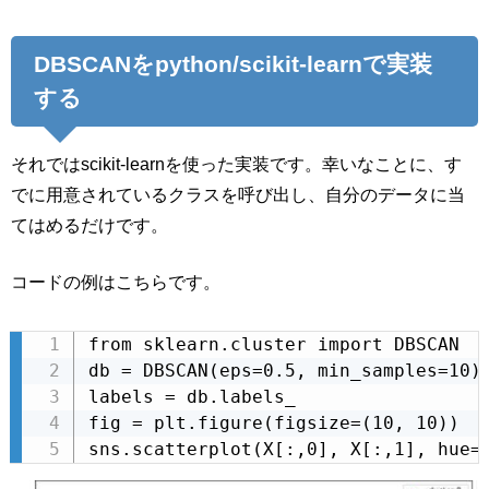
DBSCANをpython/scikit-learnで実装
する
それではscikit-learnを使った実装です。幸いなことに、す
でに用意されているクラスを呼び出し、自分のデータに当
てはめるだけです。
コードの例はこちらです。
from sklearn.cluster import DBSCAN

db = DBSCAN(eps=0.5, min_samples=10).
labels = db.labels_

fig = plt.figure(figsize=(10, 10))

sns.scatterplot(X[:,0], X[:,1], hue=