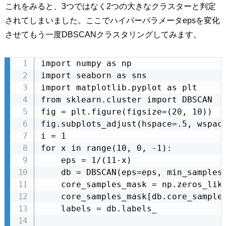
これをみると、3つではなく2つの大きなクラスターと判定
されてしまいました。ここでハイパーパラメータepsを変化
させてもう一度DBSCANクラスタリングしてみます。
import numpy as np

import seaborn as sns

import matplotlib.pyplot as plt

from sklearn.cluster import DBSCAN

fig = plt.figure(figsize=(20, 10))

fig.subplots_adjust(hspace=.5, wspace
i = 1

for x in range(10, 0, -1):

    eps = 1/(11-x)

    db = DBSCAN(eps=eps, min_samples=
    core_samples_mask = np.zeros_like
    core_samples_mask[db.core_sample_
    labels = db.labels_
