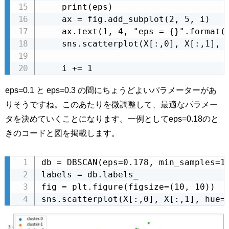
    print(eps)

    ax = fig.add_subplot(2, 5, i)

    ax.text(1, 4, "eps = {}".format(r
    sns.scatterplot(X[:,0], X[:,1], h
    i += 1
eps=0.1 と eps=0.3 の間にちょうどよいパラメーターがあ
りそうですね。このあたりを微調整して、最適なパラメー
タを決めていくことになります。一例としてeps=0.18のと
きのコードと図を掲載します。
db = DBSCAN(eps=0.178, min_samples=10
labels = db.labels_

fig = plt.figure(figsize=(10, 10))

sns.scatterplot(X[:,0], X[:,1], hue=