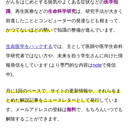
がんをはじめとする病気やよくある症状などの
医学知
識
、再生医療などの
生命科学研究
は、研究手法が大きく
前進したこととコンピューターの発達なども相まって、
かつてないほどの勢い
で知識の整備が進んでいます。
生命医学をハックする
では、主として医師や医学生命科
学研究者ではない方や、未来を担う学生さんに向けた情
報発信をしています (より専門的な内容は
note
で発信
中)。
月に1回のペースで、サイトの更新情報や、それらをま
とめた解説記事をニュースレターとして発行
していま
す。メールアドレスの登録は
無料
で、もちろんいつでも
解除することができます。