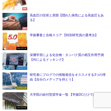
医学
高血圧の症状と原因【隠れた病気による高血圧もあ
る】
医学
学振審査と合格スコア 【特別研究員の選考法】
キャリアパス
深層学習による化合物・タンパク質の相互作用予測
【AIによるドッキング】
ヘルステック
研究者にブログでの情報発信をオススメする3つの理
由【自分のメディアを持とう】
ライフハック
大学院の給付型奨学金一覧 【学振DCだけではない】
キャリアパス