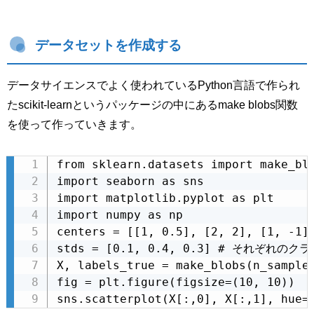
データセットを作成する
データサイエンスでよく使われているPython言語で作られ
たscikit-learnというパッケージの中にあるmake blobs関数
を使って作っていきます。
from sklearn.datasets import make_blo
import seaborn as sns

import matplotlib.pyplot as plt

import numpy as np

centers = [[1, 0.5], [2, 2], [1,
stds = [0.1, 0.4, 0.3] # それぞれ
X, labels_true = make_blobs(n_samples
fig = plt.figure(figsize=(10, 10))

sns.scatterplot(X[:,0], X[:,1], hue=