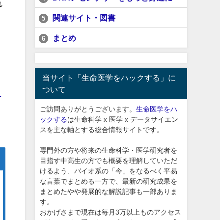
れ
関連サイト・図書
5
まとめ
6
当サイト「生命医学をハックする」に
ついて
ク
ご訪問ありがとうございます。
生命医学をハ
ックする
は生命科学 x 医学 x データサイエン
スを主な軸とする総合情報サイトです。
専門外の方や将来の生命科学・医学研究者を
目指す中高生の方でも概要を理解していただ
けるよう、バイオ系の「今」をなるべく平易
な言葉でまとめる一方で、最新の研究成果を
まとめたやや発展的な解説記事も一部ありま
す。
おかげさまで現在は毎月3万以上ものアクセス