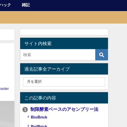
ハック
雑記
サイト内検索
過去記事全アーカイブ
aster
この記事の内容
制限酵素ベースのアセンブリー法
1
BioBrick
BglBrick