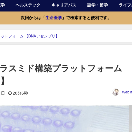
医学
ヘルステック
キャリアパス
語学・留学
ライフ
次回からは「
生命医学
」で検索すると便利です。
ットフォーム 【DNAアセンブリ】
ラスミド構築プラットフォーム
リ】
Web m
4日
20分6秒