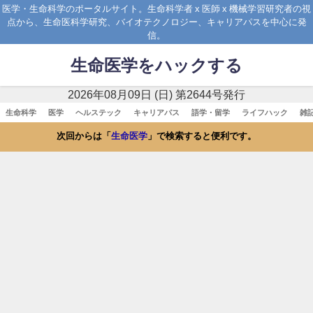
医学・生命科学のポータルサイト。生命科学者 x 医師 x 機械学習研究者の視
点から、生命医科学研究、バイオテクノロジー、キャリアパスを中心に発
信。
生命医学をハックする
2026年08月09日 (日) 第2644号発行
生命科学
医学
ヘルステック
キャリアパス
語学・留学
ライフハック
雑
次回からは「
生命医学
」で検索すると便利です。