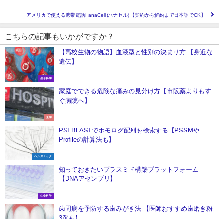
アメリカで使える携帯電話HanaCell (ハナセル) 【契約から解約まで日本語でOK】
こちらの記事もいかがですか？
【高校生物の物語】血液型と性別の決まり方 【身近な
遺伝】
生命科学
家庭でできる危険な痛みの見分け方【市販薬よりもす
ぐ病院へ】
医学
PSI-BLASTでホモログ配列を検索する【PSSMや
Profileの計算法も】
ヘルステック
知っておきたいプラスミド構築プラットフォーム
【DNAアセンブリ】
生命科学
歯周病を予防する歯みがき法 【医師おすすめ歯磨き粉
3選も】