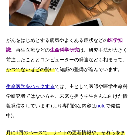
がんをはじめとする病気やよくある症状などの
医学知
識
、再生医療などの
生命科学研究
は、研究手法が大きく
前進したこととコンピューターの発達なども相まって、
かつてないほどの勢い
で知識の整備が進んでいます。
生命医学をハックする
では、主として医師や医学生命科
学研究者ではない方や、未来を担う学生さんに向けた情
報発信をしています (より専門的な内容は
note
で発信
中)。
月に1回のペースで、サイトの更新情報や、それらをま