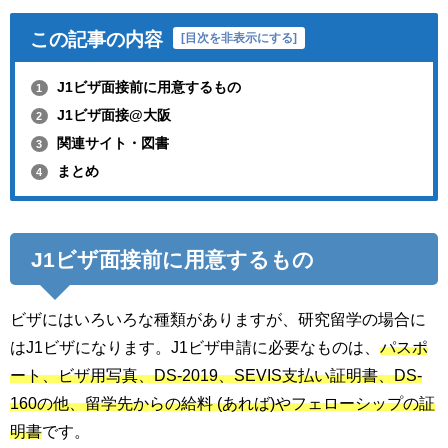
この記事の内容
[
目次を非表示にする
]
J1ビザ面接前に用意するもの
1
J1ビザ面接@大阪
2
関連サイト・図書
3
まとめ
4
J1ビザ面接前に用意するもの
ビザにはいろいろな種類がありますが、研究留学の場合に
はJ1ビザになります。J1ビザ申請に必要なものは、
パスポ
ート、ビザ用写真、DS-2019、SEVIS支払い証明書、DS-
160の他、留学先からの給料 (あれば)やフェローシップの証
明書
です。