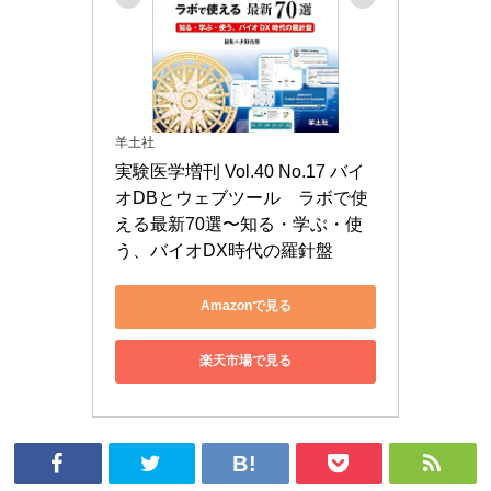
羊土社
実験医学増刊 Vol.40 No.17 バイ
オDBとウェブツール　ラボで使
える最新70選〜知る・学ぶ・使
う、バイオDX時代の羅針盤
Amazonで見る
楽天市場で見る