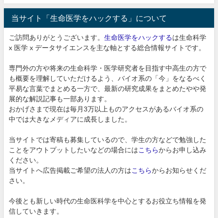
当サイト「生命医学をハックする」について
ご訪問ありがとうございます。
生命医学をハックする
は生命科学
x 医学 x データサイエンスを主な軸とする総合情報サイトです。
専門外の方や将来の生命科学・医学研究者を目指す中高生の方で
も概要を理解していただけるよう、バイオ系の「今」をなるべく
平易な言葉でまとめる一方で、最新の研究成果をまとめたやや発
展的な解説記事も一部あります。
おかげさまで現在は毎月3万以上ものアクセスがあるバイオ系の
中では大きなメディアに成長しました。
当サイトでは寄稿も募集しているので、学生の方などで勉強した
ことをアウトプットしたいなどの場合には
こちら
からお申し込み
ください。
当サイトへ広告掲載ご希望の法人の方は
こちら
からお知らせくだ
さい。
今後とも新しい時代の生命医科学を中心とするお役立ち情報を発
信していきます。