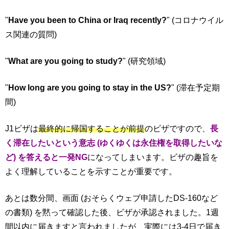
"
Have you been to China or Iraq recently?
" (コロナウイル
ス関連の質問)
"
What are you going to study?
" (研究領域)
"
How long are you going to stay in the US?
" (滞在予定期
間)
J1ビザは
最終的に帰国することが前提
のビザですので、
長
く滞在したいという意志 (ゆくゆくは永住権を取得したいな
ど) を答えると一発NG
になってしまいます。ビザの趣旨を
よく理解していることを示すことが重要です。
あとは数分間、画面 (おそらくウェブ申請したDS-160など
の書類) を黙って確認した後、ビザが承認されました。1週
間以内に届きますと言われましたが、実際には3-4日で届き