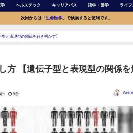
医学
ヘルステック
キャリアパス
語学・留学
ライフ
次回からは「
生命医学
」で検索すると便利です。
伝子型と表現型の関係を解き明かす】
探し方 【遺伝子型と表現型の関係を
Web m
8日
9分