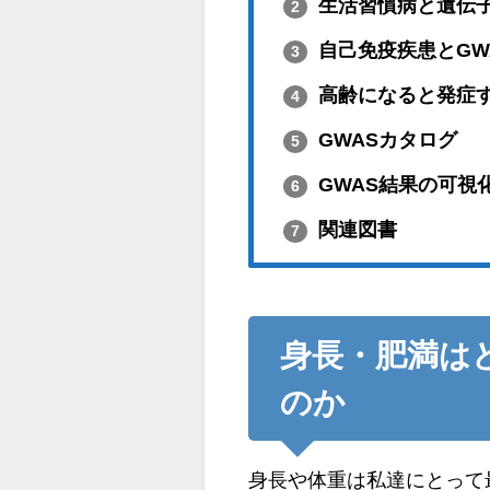
生活習慣病と遺伝
2
自己免疫疾患とGW
3
高齢になると発症す
4
GWASカタログ
5
GWAS結果の可視
6
関連図書
7
身長・肥満は
のか
身長や体重は私達にとって