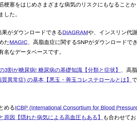
筋梗塞をはじめさまざまな病気のリスクにもなることか
ました。
P結果がダウンロードできる
DIAGRAM
や、インスリン代
めた
MAGIC
、高脂血症に関するSNPがダウンロードで
有名なデータベースです。
上の3割が糖尿病! 糖尿病の基礎知識【分類と症状】
、高
(脂質異常症) の基本【悪玉・善玉コレステロールとは】
とめる
ICBP (International Consortium for Blood Pressur
と原因【隠れた病気による高血圧もある】
も合わせてお