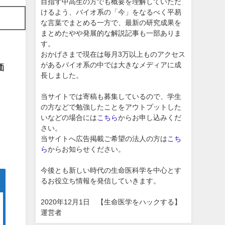
目指す中高生の方でも概要を理解していただ
けるよう、バイオ系の「今」をなるべく平易
な言葉でまとめる一方で、最新の研究成果を
まとめたやや発展的な解説記事も一部ありま
す。
おかげさまで現在は毎月3万以上ものアクセス
があるバイオ系の中では大きなメディアに成
価
長しました。
当サイトでは寄稿も募集しているので、学生
の方などで勉強したことをアウトプットした
いなどの場合には
こちら
からお申し込みくだ
さい。
当サイトへ広告掲載ご希望の法人の方は
こち
ら
からお知らせください。
今後とも新しい時代の生命医科学を中心とす
るお役立ち情報を発信していきます。
2020年12月1日 【生命医学をハックする】
運営者