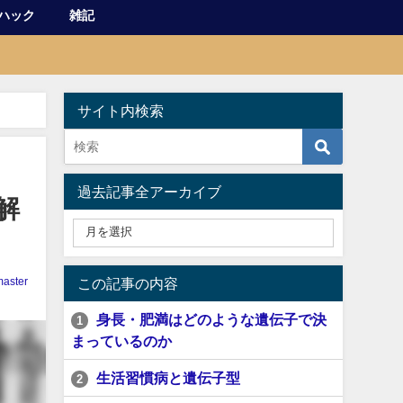
ハック
雑記
サイト内検索
過去記事全アーカイブ
解
aster
この記事の内容
身長・肥満はどのような遺伝子で決
1
まっているのか
生活習慣病と遺伝子型
2