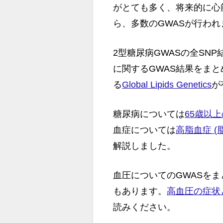
がとても多く、将来的に心
ら、多数のGWASが行われ
2型糖尿病GWASの全SN
に関するGWAS結果をまと
る
Global Lipids Genetics
が
糖尿病については
65歳以
血症については
高脂血症 
解説しました。
血圧についてのGWASをま
もあります。
高血圧の症状
読みください。