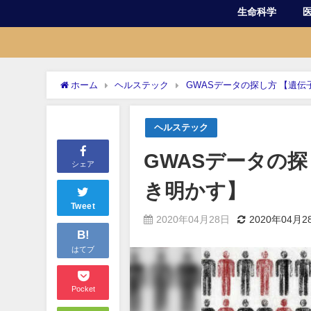
生命科学
ホーム
ヘルステック
GWASデータの探し方 【遺
ヘルステック
GWASデータの
シェア
き明かす】
Tweet
2020年04月28日
2020年04月2
B!
はてブ
Pocket